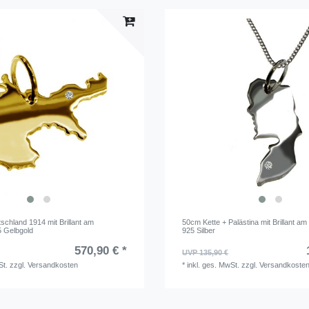
chland 1914 mit Brillant am
50cm Kette + Palästina mit Brillant a
 Gelbgold
925 Silber
570,90 € *
UVP 135,90 €
St.
zzgl.
Versandkosten
*
inkl. ges. MwSt.
zzgl.
Versandkoste