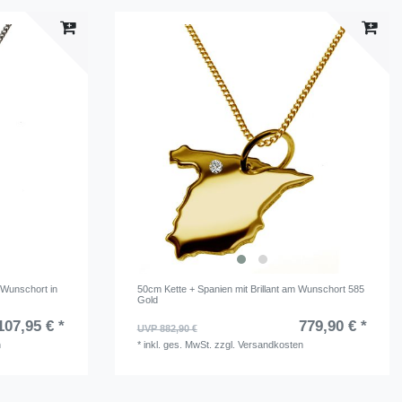
m Wunschort in
50cm Kette + Spanien mit Brillant am Wunschort 585
Gold
107,95 € *
779,90 € *
UVP 882,90 €
n
*
inkl. ges. MwSt.
zzgl.
Versandkosten