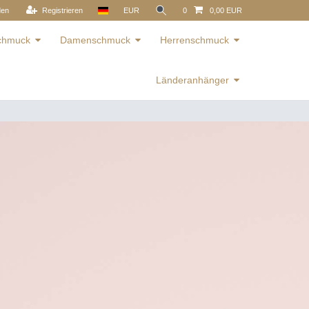
den
Registrieren
EUR
0
0,00 EUR
schmuck
Damenschmuck
Herrenschmuck
Länderanhänger