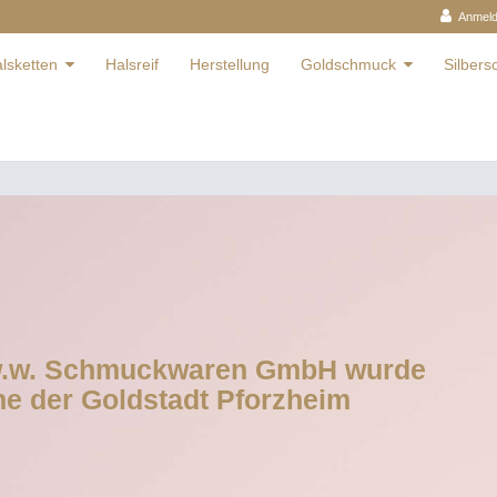
Anmel
lsketten
Halsreif
Herstellung
Goldschmuck
Silber
w.w. Schmuckwaren GmbH wurde
he der Goldstadt Pforzheim