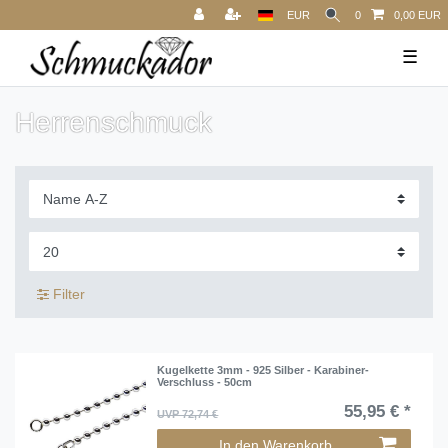
EUR
0
0,00 EUR
☰
Herrenschmuck
Filter
Kugelkette 3mm - 925 Silber - Karabiner-
Verschluss - 50cm
55,95 € *
UVP 72,74 €
In den Warenkorb