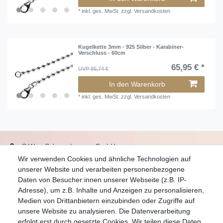
*
inkl. ges. MwSt.
zzgl.
Versandkosten
Kugelkette 3mm - 925 Silber - Karabiner-
Verschluss - 60cm
65,95 € *
UVP 85,74 €
In den Warenkorb
*
inkl. ges. MwSt.
zzgl.
Versandkosten
S.W.w. Schmuckwaren GmbH
Wir verwenden Cookies und ähnliche Technologien auf
07051-9608828
unserer Website und verarbeiten personenbezogene
info@schmuckador.de
Daten von Besucher:innen unserer Webseite (z.B. IP-
Montag bis Freitag 8.30 – 12.00 Uhr und 13.30 bis 17.30 Uhr
Adresse), um z.B. Inhalte und Anzeigen zu personalisieren,
Medien von Drittanbietern einzubinden oder Zugriffe auf
unsere Website zu analysieren. Die Datenverarbeitung
Widerrufs­recht
Widerrufs­formular
Impressum
erfolgt erst durch gesetzte Cookies. Wir teilen diese Daten