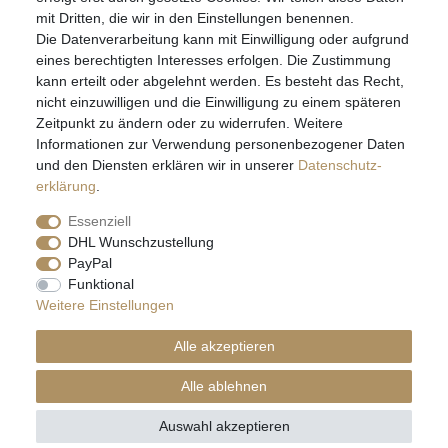
mit Dritten, die wir in den Einstellungen benennen.
Die Datenverarbeitung kann mit Einwilligung oder aufgrund
Daten­schutz­erklärung
AGB
eines berechtigten Interesses erfolgen. Die Zustimmung
kann erteilt oder abgelehnt werden. Es besteht das Recht,
nicht einzuwilligen und die Einwilligung zu einem späteren
Zeitpunkt zu ändern oder zu widerrufen. Weitere
E-MAIL **
Informationen zur Verwendung personenbezogener Daten
und den Diensten erklären wir in unserer
Daten­schutz­
erklärung
.
Hiermit bestätige ich, dass ich die
Daten­schutz­erklärung
gelesen habe. Meine
Einwilligung kann ich jederzeit widerrufen.**
Essenziell
DHL Wunschzustellung
Abonnieren
PayPal
Funktional
** Hierbei handelt es sich um ein Pflichtfeld.
Weitere Einstellungen
Alle akzeptieren
© Copyright 2026 | Alle Rechte vorbehalten.
Alle ablehnen
Auswahl akzeptieren