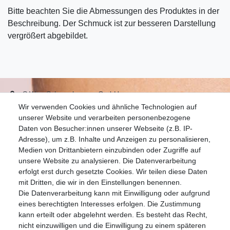
Bitte beachten Sie die Abmessungen des Produktes in der
Beschreibung. Der Schmuck ist zur besseren Darstellung
vergrößert abgebildet.
S.W.w. Schmuckwaren GmbH
Wir verwenden Cookies und ähnliche Technologien auf
07051-9608828
unserer Website und verarbeiten personenbezogene
info@schmuckador.de
Daten von Besucher:innen unserer Webseite (z.B. IP-
Montag bis Freitag 8.30 – 12.00 Uhr und 13.30 bis 17.30 Uhr
Adresse), um z.B. Inhalte und Anzeigen zu personalisieren,
Medien von Drittanbietern einzubinden oder Zugriffe auf
unsere Website zu analysieren. Die Datenverarbeitung
Widerrufs­recht
Widerrufs­formular
Impressum
erfolgt erst durch gesetzte Cookies. Wir teilen diese Daten
mit Dritten, die wir in den Einstellungen benennen.
Die Datenverarbeitung kann mit Einwilligung oder aufgrund
Daten­schutz­erklärung
AGB
eines berechtigten Interesses erfolgen. Die Zustimmung
kann erteilt oder abgelehnt werden. Es besteht das Recht,
nicht einzuwilligen und die Einwilligung zu einem späteren