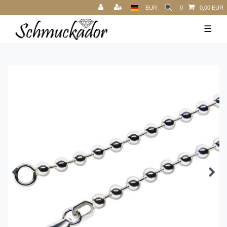
EUR
0
0,00 EUR
☰