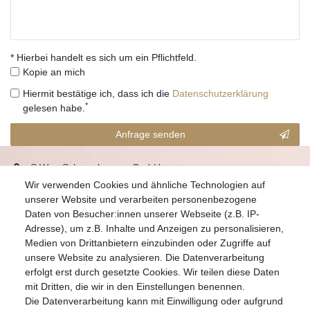
* Hierbei handelt es sich um ein Pflichtfeld.
Kopie an mich
Hiermit bestätige ich, dass ich die
Daten­schutz­erklärung
*
gelesen habe.
Anfrage senden
S.W.w. Schmuckwaren GmbH
Wir verwenden Cookies und ähnliche Technologien auf
07051-9608828
unserer Website und verarbeiten personenbezogene
info@schmuckador.de
Daten von Besucher:innen unserer Webseite (z.B. IP-
Montag bis Freitag 8.30 – 12.00 Uhr und 13.30 bis 17.30 Uhr
Adresse), um z.B. Inhalte und Anzeigen zu personalisieren,
Medien von Drittanbietern einzubinden oder Zugriffe auf
unsere Website zu analysieren. Die Datenverarbeitung
Widerrufs­recht
Widerrufs­formular
Impressum
erfolgt erst durch gesetzte Cookies. Wir teilen diese Daten
mit Dritten, die wir in den Einstellungen benennen.
Die Datenverarbeitung kann mit Einwilligung oder aufgrund