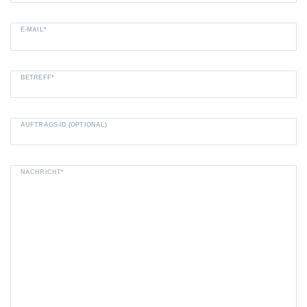
E-MAIL*
BETREFF*
AUFTRAGS-ID (OPTIONAL)
NACHRICHT*