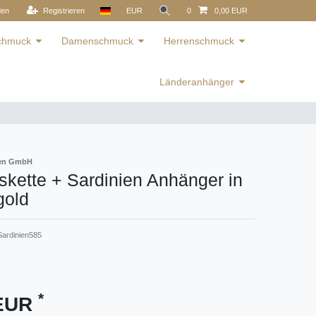
den
Registrieren
EUR
0
0,00 EUR
schmuck
Damenschmuck
Herrenschmuck
Länderanhänger
ren GmbH
kette + Sardinien Anhänger in
gold
ardinien585
*
 EUR