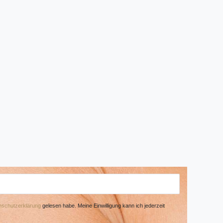
­schutz­erklärung
gelesen habe. Meine Einwilligung kann ich jederzeit