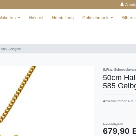
Anmel
lsketten
Halsreif
Herstellung
Goldschmuck
Silber
n 585 Gelbgold
S.W.w. Schmuckwa
50cm Hals
585 Gelb
Artikelnummer
AP1-S
UVP 785,90 €
679,90