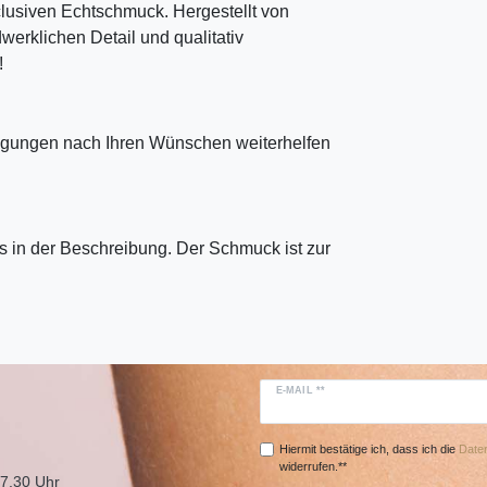
clusiven Echtschmuck. Hergestellt von
erklichen Detail und qualitativ
!
tigungen nach Ihren Wünschen weiterhelfen
 in der Beschreibung. Der Schmuck ist zur
E-MAIL **
Hiermit bestätige ich, dass ich die
Daten
widerrufen.**
17.30 Uhr