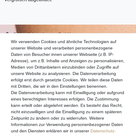
S.W.w. Schmuckwaren GmbH
Wir verwenden Cookies und ähnliche Technologien auf
07051-9608828
unserer Website und verarbeiten personenbezogene
info@schmuckador.de
Daten von Besucher:innen unserer Webseite (z.B. IP-
Montag bis Freitag 8.30 – 12.00 Uhr und 13.30 bis 17.30 Uhr
Adresse), um z.B. Inhalte und Anzeigen zu personalisieren,
Medien von Drittanbietern einzubinden oder Zugriffe auf
unsere Website zu analysieren. Die Datenverarbeitung
Widerrufs­recht
Widerrufs­formular
Impressum
erfolgt erst durch gesetzte Cookies. Wir teilen diese Daten
mit Dritten, die wir in den Einstellungen benennen.
Die Datenverarbeitung kann mit Einwilligung oder aufgrund
Daten­schutz­erklärung
AGB
eines berechtigten Interesses erfolgen. Die Zustimmung
kann erteilt oder abgelehnt werden. Es besteht das Recht,
nicht einzuwilligen und die Einwilligung zu einem späteren
Zeitpunkt zu ändern oder zu widerrufen. Weitere
E-MAIL **
Informationen zur Verwendung personenbezogener Daten
und den Diensten erklären wir in unserer
Daten­schutz­