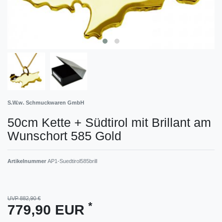
S.W.w. Schmuckwaren GmbH
50cm Kette + Südtirol mit Brillant am
Wunschort 585 Gold
Artikelnummer
AP1-Suedtirol585brill
UVP 882,90 €
*
779,90 EUR