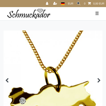
EUR
0
0,00 EUR
☰