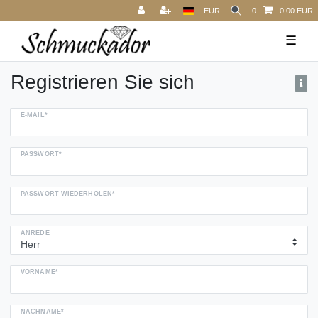
EUR
0
0,00 EUR
☰
Registrieren Sie sich
E-MAIL*
PASSWORT*
PASSWORT WIEDERHOLEN*
ANREDE
VORNAME*
NACHNAME*