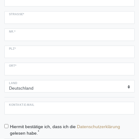
STRASSE*
NR.*
PLZ*
ORT*
LAND
KONTAKT-E-MAIL
Hiermit bestätige ich, dass ich die
Daten­schutz­erklärung
*
gelesen habe.