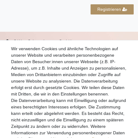
Registrieren
S.W.w. Schmuckwaren GmbH
Wir verwenden Cookies und ähnliche Technologien auf
07051-9608828
unserer Website und verarbeiten personenbezogene
info@schmuckador.de
Daten von Besucher:innen unserer Webseite (z.B. IP-
Montag bis Freitag 8.30 – 12.00 Uhr und 13.30 bis 17.30 Uhr
Adresse), um z.B. Inhalte und Anzeigen zu personalisieren,
Medien von Drittanbietern einzubinden oder Zugriffe auf
unsere Website zu analysieren. Die Datenverarbeitung
Widerrufs­recht
Widerrufs­formular
Impressum
erfolgt erst durch gesetzte Cookies. Wir teilen diese Daten
mit Dritten, die wir in den Einstellungen benennen.
Die Datenverarbeitung kann mit Einwilligung oder aufgrund
Daten­schutz­erklärung
AGB
eines berechtigten Interesses erfolgen. Die Zustimmung
kann erteilt oder abgelehnt werden. Es besteht das Recht,
nicht einzuwilligen und die Einwilligung zu einem späteren
Zeitpunkt zu ändern oder zu widerrufen. Weitere
E-MAIL **
Informationen zur Verwendung personenbezogener Daten