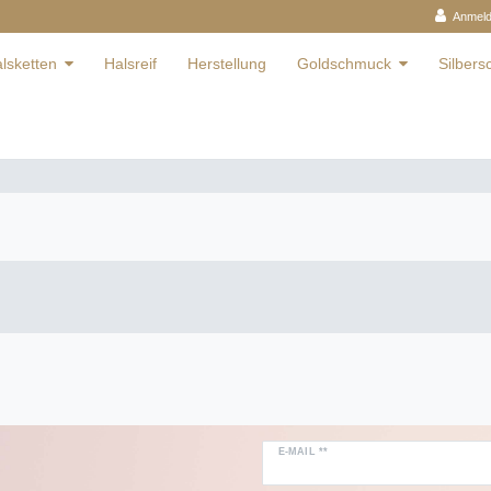
Anmel
lsketten
Halsreif
Herstellung
Goldschmuck
Silber
E-MAIL **