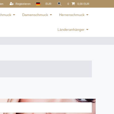
den
Registrieren
EUR
0
0,00 EUR
schmuck
Damenschmuck
Herrenschmuck
Länderanhänger