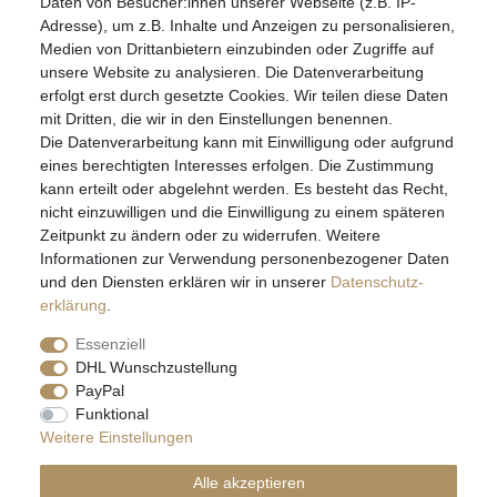
Daten von Besucher:innen unserer Webseite (z.B. IP-
Montag bis Freitag 8.30 – 12.00 Uhr und 13.30 bis 17.30 Uhr
Adresse), um z.B. Inhalte und Anzeigen zu personalisieren,
Medien von Drittanbietern einzubinden oder Zugriffe auf
unsere Website zu analysieren. Die Datenverarbeitung
Widerrufs­recht
Widerrufs­formular
Impressum
erfolgt erst durch gesetzte Cookies. Wir teilen diese Daten
mit Dritten, die wir in den Einstellungen benennen.
Die Datenverarbeitung kann mit Einwilligung oder aufgrund
Daten­schutz­erklärung
AGB
eines berechtigten Interesses erfolgen. Die Zustimmung
kann erteilt oder abgelehnt werden. Es besteht das Recht,
nicht einzuwilligen und die Einwilligung zu einem späteren
Zeitpunkt zu ändern oder zu widerrufen. Weitere
E-MAIL **
Informationen zur Verwendung personenbezogener Daten
und den Diensten erklären wir in unserer
Daten­schutz­
erklärung
.
Hiermit bestätige ich, dass ich die
Daten­schutz­erklärung
gelesen habe. Meine
Einwilligung kann ich jederzeit widerrufen.**
Essenziell
DHL Wunschzustellung
Abonnieren
PayPal
Funktional
** Hierbei handelt es sich um ein Pflichtfeld.
Weitere Einstellungen
Alle akzeptieren