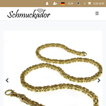
EUR
0
0,00 EUR
☰