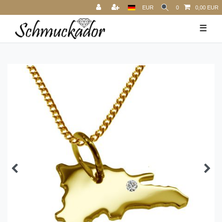
EUR
0
0,00 EUR
☰