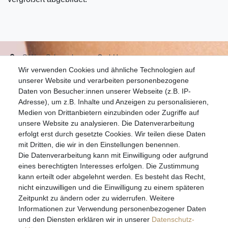
S.W.w. Schmuckwaren GmbH
Wir verwenden Cookies und ähnliche Technologien auf
07051-9608828
unserer Website und verarbeiten personenbezogene
info@schmuckador.de
Daten von Besucher:innen unserer Webseite (z.B. IP-
Montag bis Freitag 8.30 – 12.00 Uhr und 13.30 bis 17.30 Uhr
Adresse), um z.B. Inhalte und Anzeigen zu personalisieren,
Medien von Drittanbietern einzubinden oder Zugriffe auf
unsere Website zu analysieren. Die Datenverarbeitung
Widerrufs­recht
Widerrufs­formular
Impressum
erfolgt erst durch gesetzte Cookies. Wir teilen diese Daten
mit Dritten, die wir in den Einstellungen benennen.
Die Datenverarbeitung kann mit Einwilligung oder aufgrund
Daten­schutz­erklärung
AGB
eines berechtigten Interesses erfolgen. Die Zustimmung
kann erteilt oder abgelehnt werden. Es besteht das Recht,
nicht einzuwilligen und die Einwilligung zu einem späteren
Zeitpunkt zu ändern oder zu widerrufen. Weitere
E-MAIL **
Informationen zur Verwendung personenbezogener Daten
und den Diensten erklären wir in unserer
Daten­schutz­