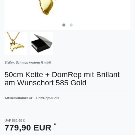
S.W.w. Schmuckwaren GmbH
50cm Kette + DomRep mit Brillant
am Wunschort 585 Gold
Artikelnummer
AP1-DomRep585brill
UVP 882,90 €
*
779,90 EUR