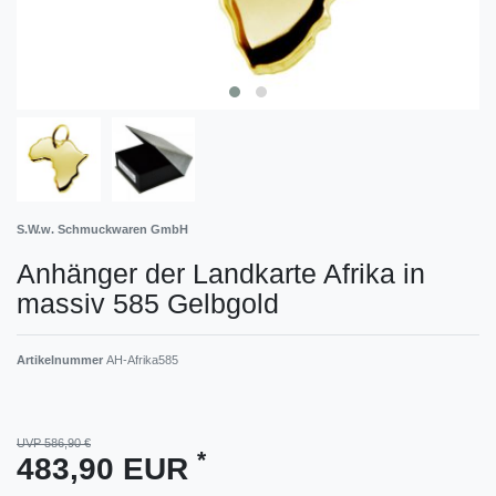
S.W.w. Schmuckwaren GmbH
Anhänger der Landkarte Afrika in
massiv 585 Gelbgold
Artikelnummer
AH-Afrika585
UVP 586,90 €
*
483,90 EUR