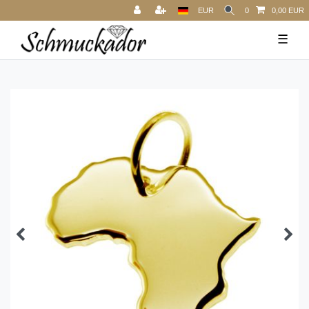
EUR
0
0,00 EUR
☰