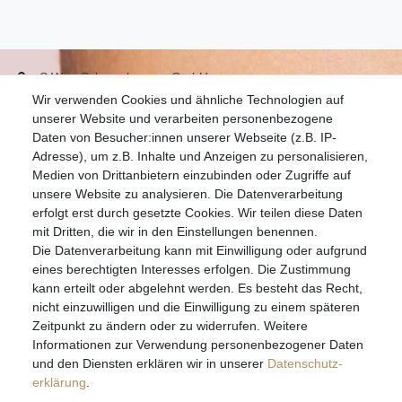
S.W.w. Schmuckwaren GmbH
Wir verwenden Cookies und ähnliche Technologien auf
07051-9608828
unserer Website und verarbeiten personenbezogene
info@schmuckador.de
Daten von Besucher:innen unserer Webseite (z.B. IP-
Montag bis Freitag 8.30 – 12.00 Uhr und 13.30 bis 17.30 Uhr
Adresse), um z.B. Inhalte und Anzeigen zu personalisieren,
Medien von Drittanbietern einzubinden oder Zugriffe auf
unsere Website zu analysieren. Die Datenverarbeitung
Widerrufs­recht
Widerrufs­formular
Impressum
erfolgt erst durch gesetzte Cookies. Wir teilen diese Daten
mit Dritten, die wir in den Einstellungen benennen.
Die Datenverarbeitung kann mit Einwilligung oder aufgrund
Daten­schutz­erklärung
AGB
eines berechtigten Interesses erfolgen. Die Zustimmung
kann erteilt oder abgelehnt werden. Es besteht das Recht,
nicht einzuwilligen und die Einwilligung zu einem späteren
Zeitpunkt zu ändern oder zu widerrufen. Weitere
E-MAIL **
Informationen zur Verwendung personenbezogener Daten
und den Diensten erklären wir in unserer
Daten­schutz­
erklärung
.
Hiermit bestätige ich, dass ich die
Daten­schutz­erklärung
gelesen habe. Meine