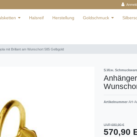
Anmel
lsketten
Halsreif
Herstellung
Goldschmuck
Silber
ola mit Brillant am Wunschort 585 Gelbgold
S.W.w. Schmuckwa
Anhänger 
Wunschor
Artikelnummer
AH-An
UVP 680,90 €
570,90