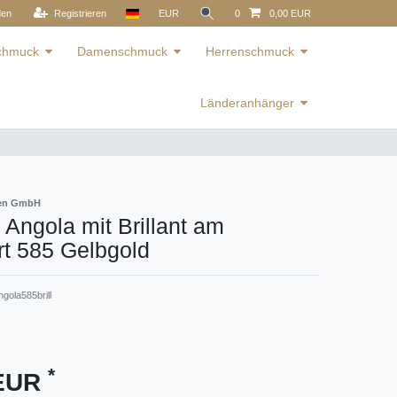
den
Registrieren
EUR
0
0,00 EUR
schmuck
Damenschmuck
Herrenschmuck
Länderanhänger
ren GmbH
Angola mit Brillant am
t 585 Gelbgold
gola585brill
*
 EUR