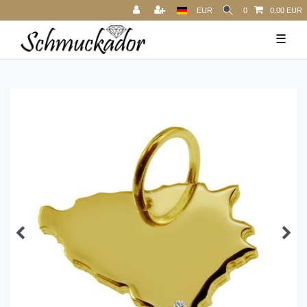
EUR
0
0,00 EUR
☰