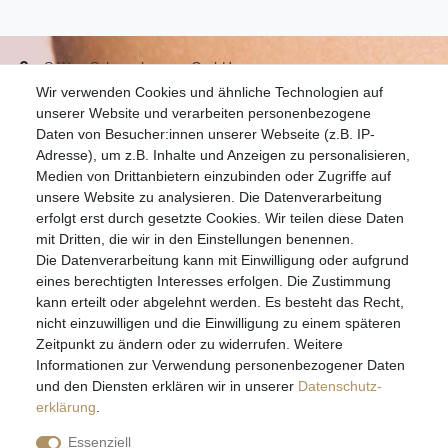
S.W.w. Schmuckwaren GmbH
Wir verwenden Cookies und ähnliche Technologien auf
07051-9608828
unserer Website und verarbeiten personenbezogene
info@schmuckador.de
Daten von Besucher:innen unserer Webseite (z.B. IP-
Montag bis Freitag 8.30 – 12.00 Uhr und 13.30 bis 17.30 Uhr
Adresse), um z.B. Inhalte und Anzeigen zu personalisieren,
Medien von Drittanbietern einzubinden oder Zugriffe auf
unsere Website zu analysieren. Die Datenverarbeitung
Widerrufs­recht
Widerrufs­formular
Impressum
erfolgt erst durch gesetzte Cookies. Wir teilen diese Daten
mit Dritten, die wir in den Einstellungen benennen.
Die Datenverarbeitung kann mit Einwilligung oder aufgrund
Daten­schutz­erklärung
AGB
eines berechtigten Interesses erfolgen. Die Zustimmung
kann erteilt oder abgelehnt werden. Es besteht das Recht,
nicht einzuwilligen und die Einwilligung zu einem späteren
Zeitpunkt zu ändern oder zu widerrufen. Weitere
E-MAIL **
Informationen zur Verwendung personenbezogener Daten
und den Diensten erklären wir in unserer
Daten­schutz­
erklärung
.
Hiermit bestätige ich, dass ich die
Daten­schutz­erklärung
gelesen habe. Meine
Einwilligung kann ich jederzeit widerrufen.**
Essenziell