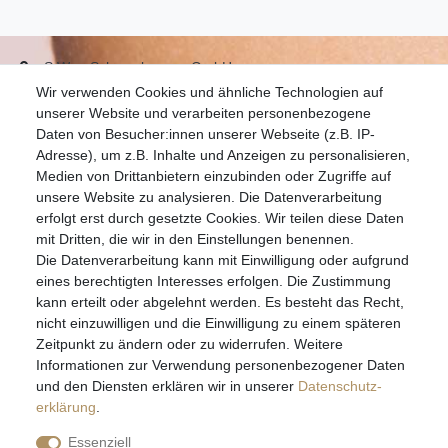
S.W.w. Schmuckwaren GmbH
Wir verwenden Cookies und ähnliche Technologien auf
07051-9608828
unserer Website und verarbeiten personenbezogene
info@schmuckador.de
Daten von Besucher:innen unserer Webseite (z.B. IP-
Montag bis Freitag 8.30 – 12.00 Uhr und 13.30 bis 17.30 Uhr
Adresse), um z.B. Inhalte und Anzeigen zu personalisieren,
Medien von Drittanbietern einzubinden oder Zugriffe auf
unsere Website zu analysieren. Die Datenverarbeitung
Widerrufs­recht
Widerrufs­formular
Impressum
erfolgt erst durch gesetzte Cookies. Wir teilen diese Daten
mit Dritten, die wir in den Einstellungen benennen.
Die Datenverarbeitung kann mit Einwilligung oder aufgrund
Daten­schutz­erklärung
AGB
eines berechtigten Interesses erfolgen. Die Zustimmung
kann erteilt oder abgelehnt werden. Es besteht das Recht,
nicht einzuwilligen und die Einwilligung zu einem späteren
Zeitpunkt zu ändern oder zu widerrufen. Weitere
E-MAIL **
Informationen zur Verwendung personenbezogener Daten
und den Diensten erklären wir in unserer
Daten­schutz­
erklärung
.
Hiermit bestätige ich, dass ich die
Daten­schutz­erklärung
gelesen habe. Meine
Einwilligung kann ich jederzeit widerrufen.**
Essenziell