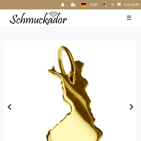
EUR
0
0,00 EUR
☰