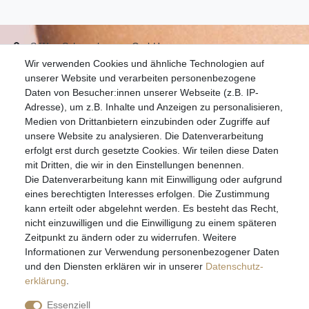
S.W.w. Schmuckwaren GmbH
Wir verwenden Cookies und ähnliche Technologien auf
07051-9608828
unserer Website und verarbeiten personenbezogene
info@schmuckador.de
Daten von Besucher:innen unserer Webseite (z.B. IP-
Montag bis Freitag 8.30 – 12.00 Uhr und 13.30 bis 17.30 Uhr
Adresse), um z.B. Inhalte und Anzeigen zu personalisieren,
Medien von Drittanbietern einzubinden oder Zugriffe auf
unsere Website zu analysieren. Die Datenverarbeitung
Widerrufs­recht
Widerrufs­formular
Impressum
erfolgt erst durch gesetzte Cookies. Wir teilen diese Daten
mit Dritten, die wir in den Einstellungen benennen.
Die Datenverarbeitung kann mit Einwilligung oder aufgrund
Daten­schutz­erklärung
AGB
eines berechtigten Interesses erfolgen. Die Zustimmung
kann erteilt oder abgelehnt werden. Es besteht das Recht,
nicht einzuwilligen und die Einwilligung zu einem späteren
Zeitpunkt zu ändern oder zu widerrufen. Weitere
E-MAIL **
Informationen zur Verwendung personenbezogener Daten
und den Diensten erklären wir in unserer
Daten­schutz­
erklärung
.
Hiermit bestätige ich, dass ich die
Daten­schutz­erklärung
gelesen habe. Meine
Einwilligung kann ich jederzeit widerrufen.**
Essenziell