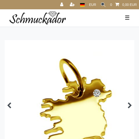
EUR
0
0,00 EUR
☰