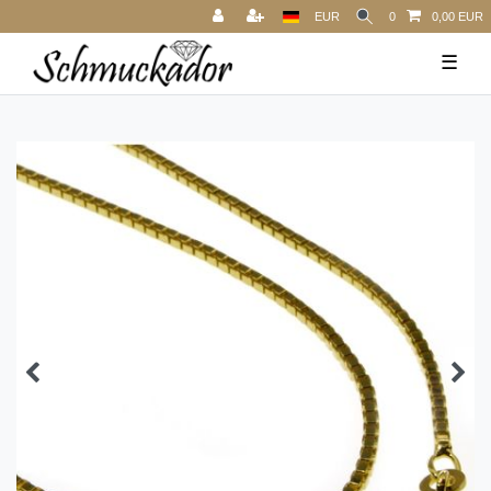
EUR
0
0,00 EUR
☰