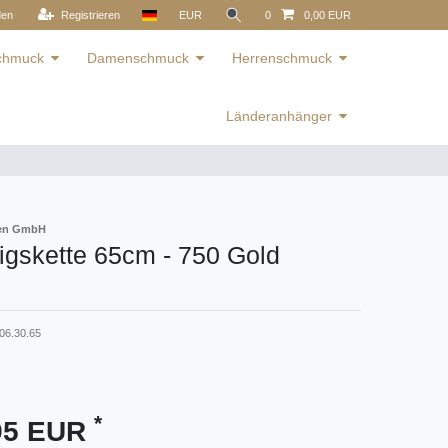
den
Registrieren
EUR
0
0,00 EUR
schmuck
Damenschmuck
Herrenschmuck
Länderanhänger
ren GmbH
gskette 65cm - 750 Gold
06.30.65
*
,95 EUR