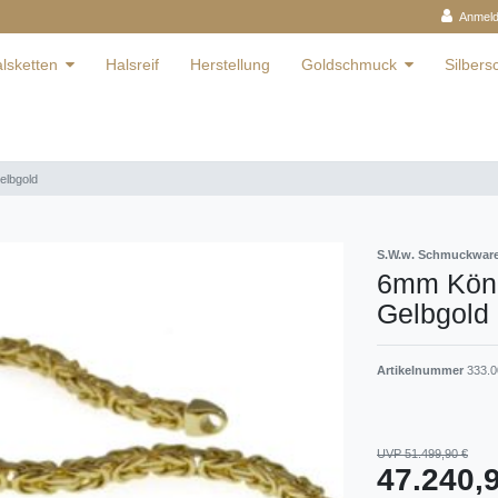
Anmel
lsketten
Halsreif
Herstellung
Goldschmuck
Silber
elbgold
S.W.w. Schmuckwa
6mm Köni
Gelbgold
Artikelnummer
333.0
UVP 51.499,90 €
47.240