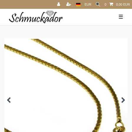
EUR
0
0,00 EUR
☰