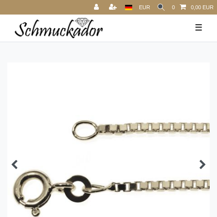
EUR
0
0,00 EUR
☰