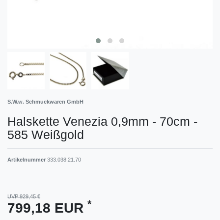
S.W.w. Schmuckwaren GmbH
Halskette Venezia 0,9mm - 70cm -
585 Weißgold
Artikelnummer
333.038.21.70
UVP 929,45 €
*
799,18 EUR