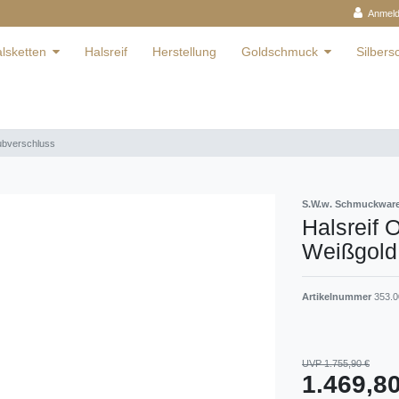
Anmel
lsketten
Halsreif
Herstellung
Goldschmuck
Silber
ubverschluss
S.W.w. Schmuckwa
Halsreif
Weißgold
Artikelnummer
353.0
UVP 1.755,90 €
1.469,