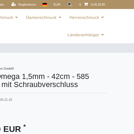
den
Registrieren
EUR
0
0,00 EUR
schmuck
Damenschmuck
Herrenschmuck
Länderanhänger
ren GmbH
 Omega 1,5mm - 42cm - 585
 mit Schraubverschluss
06.21.42
*
80 EUR