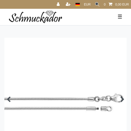
EUR
0
0,00 EUR
☰