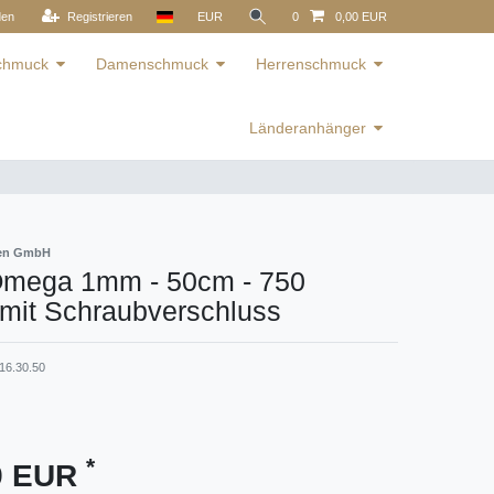
den
Registrieren
EUR
0
0,00 EUR
schmuck
Damenschmuck
Herrenschmuck
Länderanhänger
ren GmbH
 Omega 1mm - 50cm - 750
 mit Schraubverschluss
16.30.50
*
69 EUR