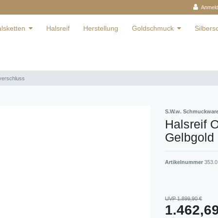
Anmel
lsketten
Halsreif
Herstellung
Goldschmuck
Silber
verschluss
S.W.w. Schmuckwa
Halsreif
Gelbgold
Artikelnummer
353.0
UVP 1.899,90 €
1.462,