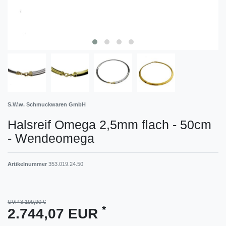
S.W.w. Schmuckwaren GmbH
Halsreif Omega 2,5mm flach - 50cm
- Wendeomega
Artikelnummer
353.019.24.50
UVP 3.199,90 €
*
2.744,07 EUR