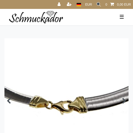
EUR
0
0,00 EUR
☰