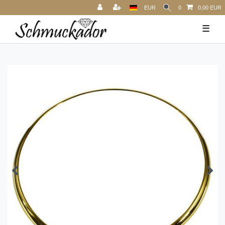
EUR
0
0,00 EUR
☰