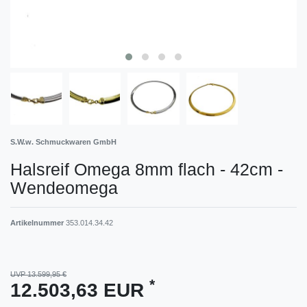
S.W.w. Schmuckwaren GmbH
Halsreif Omega 8mm flach - 42cm -
Wendeomega
Artikelnummer
353.014.34.42
UVP 13.599,95 €
*
12.503,63 EUR