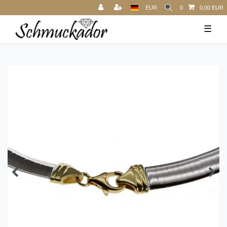
EUR
0
0,00 EUR
☰