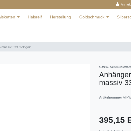
Anmel
lsketten
Halsreif
Herstellung
Goldschmuck
Silber
n massiv 333 Gelbgold
S.W.w. Schmuckwa
Anhänger
massiv 3
Artikelnummer
AH-W
395,15