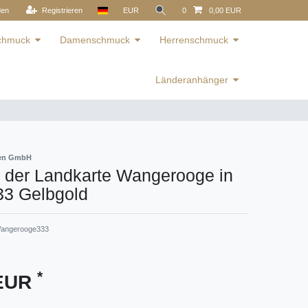
den
Registrieren
EUR
0
0,00 EUR
schmuck
Damenschmuck
Herrenschmuck
Länderanhänger
ren GmbH
 der Landkarte Wangerooge in
33 Gelbgold
angerooge333
*
 EUR