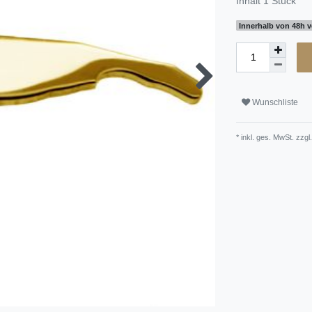
Inhalt
1
Stück
Innerhalb von 48h v
Wunschliste
* inkl. ges. MwSt. zzgl.