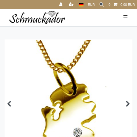
EUR
0
0,00 EUR
☰