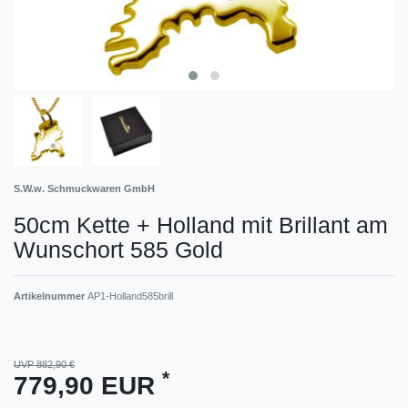
S.W.w. Schmuckwaren GmbH
50cm Kette + Holland mit Brillant am
Wunschort 585 Gold
Artikelnummer
AP1-Holland585brill
UVP 882,90 €
*
779,90 EUR