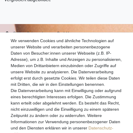
S.W.w. Schmuckwaren GmbH
Wir verwenden Cookies und ähnliche Technologien auf
07051-9608828
unserer Website und verarbeiten personenbezogene
info@schmuckador.de
Daten von Besucher:innen unserer Webseite (z.B. IP-
Montag bis Freitag 8.30 – 12.00 Uhr und 13.30 bis 17.30 Uhr
Adresse), um z.B. Inhalte und Anzeigen zu personalisieren,
Medien von Drittanbietern einzubinden oder Zugriffe auf
unsere Website zu analysieren. Die Datenverarbeitung
Widerrufs­recht
Widerrufs­formular
Impressum
erfolgt erst durch gesetzte Cookies. Wir teilen diese Daten
mit Dritten, die wir in den Einstellungen benennen.
Die Datenverarbeitung kann mit Einwilligung oder aufgrund
Daten­schutz­erklärung
AGB
eines berechtigten Interesses erfolgen. Die Zustimmung
kann erteilt oder abgelehnt werden. Es besteht das Recht,
nicht einzuwilligen und die Einwilligung zu einem späteren
Zeitpunkt zu ändern oder zu widerrufen. Weitere
E-MAIL **
Informationen zur Verwendung personenbezogener Daten
und den Diensten erklären wir in unserer
Daten­schutz­