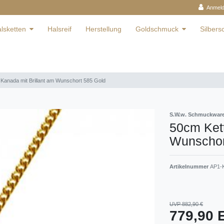
Anmel
lsketten
Halsreif
Herstellung
Goldschmuck
Silber
 Kanada mit Brillant am Wunschort 585 Gold
S.W.w. Schmuckwa
50cm Kett
Wunschor
Artikelnummer
AP1-K
UVP 882,90 €
779,90