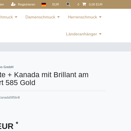
den
Registrieren
EUR
0
0,00 EUR
schmuck
Damenschmuck
Herrenschmuck
Länderanhänger
ren GmbH
e + Kanada mit Brillant am
t 585 Gold
anada585brill
*
 EUR