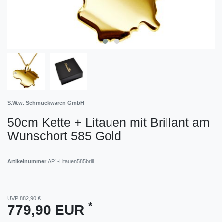
S.W.w. Schmuckwaren GmbH
50cm Kette + Litauen mit Brillant am
Wunschort 585 Gold
Artikelnummer
AP1-Litauen585brill
UVP 882,90 €
*
779,90 EUR