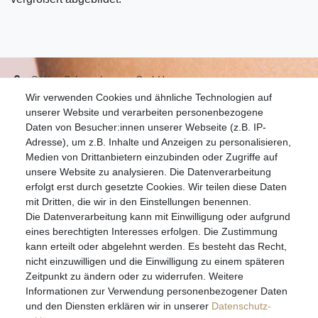
S.W.w. Schmuckwaren GmbH
Wir verwenden Cookies und ähnliche Technologien auf
07051-9608828
unserer Website und verarbeiten personenbezogene
info@schmuckador.de
Daten von Besucher:innen unserer Webseite (z.B. IP-
Montag bis Freitag 8.30 – 12.00 Uhr und 13.30 bis 17.30 Uhr
Adresse), um z.B. Inhalte und Anzeigen zu personalisieren,
Medien von Drittanbietern einzubinden oder Zugriffe auf
unsere Website zu analysieren. Die Datenverarbeitung
Widerrufs­recht
Widerrufs­formular
Impressum
erfolgt erst durch gesetzte Cookies. Wir teilen diese Daten
mit Dritten, die wir in den Einstellungen benennen.
Die Datenverarbeitung kann mit Einwilligung oder aufgrund
Daten­schutz­erklärung
AGB
eines berechtigten Interesses erfolgen. Die Zustimmung
kann erteilt oder abgelehnt werden. Es besteht das Recht,
nicht einzuwilligen und die Einwilligung zu einem späteren
Zeitpunkt zu ändern oder zu widerrufen. Weitere
E-MAIL **
Informationen zur Verwendung personenbezogener Daten
und den Diensten erklären wir in unserer
Daten­schutz­