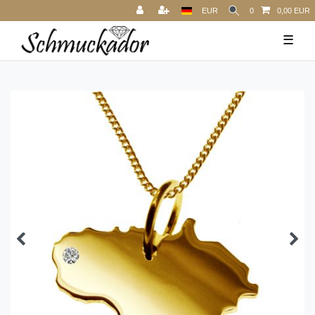
EUR
0
0,00 EUR
☰