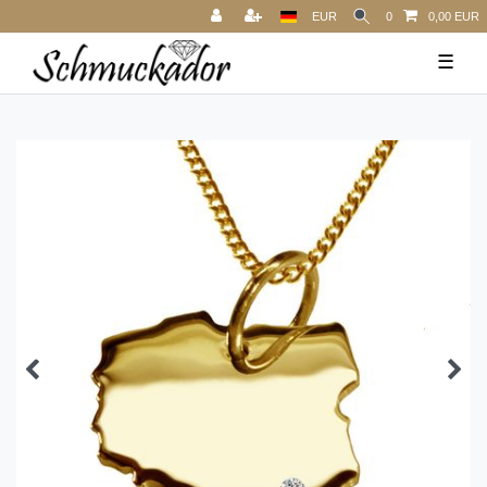
EUR
0
0,00 EUR
☰