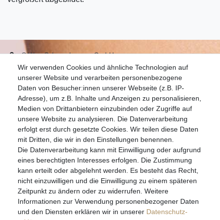
S.W.w. Schmuckwaren GmbH
Wir verwenden Cookies und ähnliche Technologien auf
07051-9608828
unserer Website und verarbeiten personenbezogene
info@schmuckador.de
Daten von Besucher:innen unserer Webseite (z.B. IP-
Montag bis Freitag 8.30 – 12.00 Uhr und 13.30 bis 17.30 Uhr
Adresse), um z.B. Inhalte und Anzeigen zu personalisieren,
Medien von Drittanbietern einzubinden oder Zugriffe auf
unsere Website zu analysieren. Die Datenverarbeitung
Widerrufs­recht
Widerrufs­formular
Impressum
erfolgt erst durch gesetzte Cookies. Wir teilen diese Daten
mit Dritten, die wir in den Einstellungen benennen.
Die Datenverarbeitung kann mit Einwilligung oder aufgrund
Daten­schutz­erklärung
AGB
eines berechtigten Interesses erfolgen. Die Zustimmung
kann erteilt oder abgelehnt werden. Es besteht das Recht,
nicht einzuwilligen und die Einwilligung zu einem späteren
Zeitpunkt zu ändern oder zu widerrufen. Weitere
E-MAIL **
Informationen zur Verwendung personenbezogener Daten
und den Diensten erklären wir in unserer
Daten­schutz­