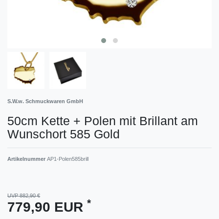
S.W.w. Schmuckwaren GmbH
50cm Kette + Polen mit Brillant am
Wunschort 585 Gold
Artikelnummer
AP1-Polen585brill
UVP 882,90 €
*
779,90 EUR