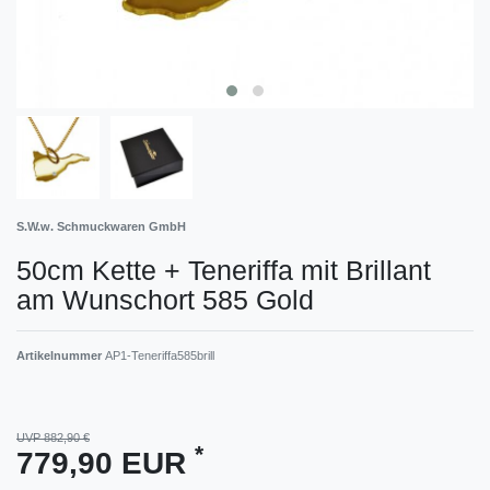
S.W.w. Schmuckwaren GmbH
50cm Kette + Teneriffa mit Brillant
am Wunschort 585 Gold
Artikelnummer
AP1-Teneriffa585brill
UVP 882,90 €
*
779,90 EUR