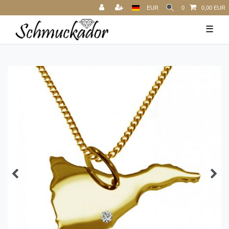
EUR
0
0,00 EUR
☰