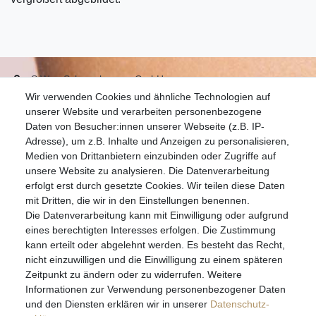
S.W.w. Schmuckwaren GmbH
Wir verwenden Cookies und ähnliche Technologien auf
07051-9608828
unserer Website und verarbeiten personenbezogene
info@schmuckador.de
Daten von Besucher:innen unserer Webseite (z.B. IP-
Montag bis Freitag 8.30 – 12.00 Uhr und 13.30 bis 17.30 Uhr
Adresse), um z.B. Inhalte und Anzeigen zu personalisieren,
Medien von Drittanbietern einzubinden oder Zugriffe auf
unsere Website zu analysieren. Die Datenverarbeitung
Widerrufs­recht
Widerrufs­formular
Impressum
erfolgt erst durch gesetzte Cookies. Wir teilen diese Daten
mit Dritten, die wir in den Einstellungen benennen.
Die Datenverarbeitung kann mit Einwilligung oder aufgrund
Daten­schutz­erklärung
AGB
eines berechtigten Interesses erfolgen. Die Zustimmung
kann erteilt oder abgelehnt werden. Es besteht das Recht,
nicht einzuwilligen und die Einwilligung zu einem späteren
Zeitpunkt zu ändern oder zu widerrufen. Weitere
E-MAIL **
Informationen zur Verwendung personenbezogener Daten
und den Diensten erklären wir in unserer
Daten­schutz­