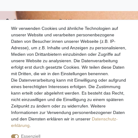
S.W.w. Schmuckwaren GmbH
Wir verwenden Cookies und ähnliche Technologien auf
07051-9608828
unserer Website und verarbeiten personenbezogene
info@schmuckador.de
Daten von Besucher:innen unserer Webseite (z.B. IP-
Montag bis Freitag 8.30 – 12.00 Uhr und 13.30 bis 17.30 Uhr
Adresse), um z.B. Inhalte und Anzeigen zu personalisieren,
Medien von Drittanbietern einzubinden oder Zugriffe auf
unsere Website zu analysieren. Die Datenverarbeitung
Widerrufs­recht
Widerrufs­formular
Impressum
erfolgt erst durch gesetzte Cookies. Wir teilen diese Daten
mit Dritten, die wir in den Einstellungen benennen.
Die Datenverarbeitung kann mit Einwilligung oder aufgrund
Daten­schutz­erklärung
AGB
eines berechtigten Interesses erfolgen. Die Zustimmung
kann erteilt oder abgelehnt werden. Es besteht das Recht,
nicht einzuwilligen und die Einwilligung zu einem späteren
Zeitpunkt zu ändern oder zu widerrufen. Weitere
E-MAIL **
Informationen zur Verwendung personenbezogener Daten
und den Diensten erklären wir in unserer
Daten­schutz­
erklärung
.
Hiermit bestätige ich, dass ich die
Daten­schutz­erklärung
gelesen habe. Meine
Einwilligung kann ich jederzeit widerrufen.**
Essenziell