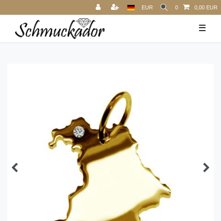
EUR
0
0,00 EUR
☰