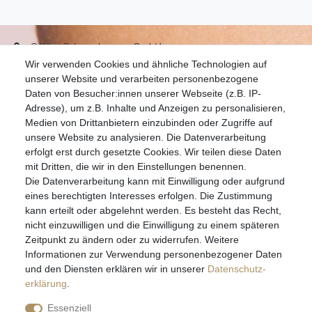
S.W.w. Schmuckwaren GmbH
Wir verwenden Cookies und ähnliche Technologien auf
07051-9608828
unserer Website und verarbeiten personenbezogene
info@schmuckador.de
Daten von Besucher:innen unserer Webseite (z.B. IP-
Montag bis Freitag 8.30 – 12.00 Uhr und 13.30 bis 17.30 Uhr
Adresse), um z.B. Inhalte und Anzeigen zu personalisieren,
Medien von Drittanbietern einzubinden oder Zugriffe auf
unsere Website zu analysieren. Die Datenverarbeitung
Widerrufs­recht
Widerrufs­formular
Impressum
erfolgt erst durch gesetzte Cookies. Wir teilen diese Daten
mit Dritten, die wir in den Einstellungen benennen.
Die Datenverarbeitung kann mit Einwilligung oder aufgrund
Daten­schutz­erklärung
AGB
eines berechtigten Interesses erfolgen. Die Zustimmung
kann erteilt oder abgelehnt werden. Es besteht das Recht,
nicht einzuwilligen und die Einwilligung zu einem späteren
Zeitpunkt zu ändern oder zu widerrufen. Weitere
E-MAIL **
Informationen zur Verwendung personenbezogener Daten
und den Diensten erklären wir in unserer
Daten­schutz­
erklärung
.
Hiermit bestätige ich, dass ich die
Daten­schutz­erklärung
gelesen habe. Meine
Einwilligung kann ich jederzeit widerrufen.**
Essenziell