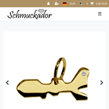
EUR
0
0,00 EUR
☰