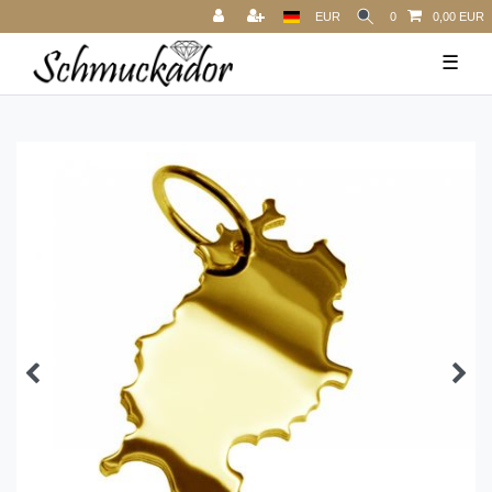
EUR
0
0,00 EUR
☰