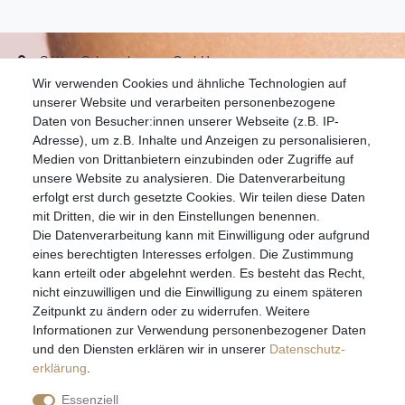
S.W.w. Schmuckwaren GmbH
Wir verwenden Cookies und ähnliche Technologien auf
07051-9608828
unserer Website und verarbeiten personenbezogene
info@schmuckador.de
Daten von Besucher:innen unserer Webseite (z.B. IP-
Montag bis Freitag 8.30 – 12.00 Uhr und 13.30 bis 17.30 Uhr
Adresse), um z.B. Inhalte und Anzeigen zu personalisieren,
Medien von Drittanbietern einzubinden oder Zugriffe auf
unsere Website zu analysieren. Die Datenverarbeitung
Widerrufs­recht
Widerrufs­formular
Impressum
erfolgt erst durch gesetzte Cookies. Wir teilen diese Daten
mit Dritten, die wir in den Einstellungen benennen.
Die Datenverarbeitung kann mit Einwilligung oder aufgrund
Daten­schutz­erklärung
AGB
eines berechtigten Interesses erfolgen. Die Zustimmung
kann erteilt oder abgelehnt werden. Es besteht das Recht,
nicht einzuwilligen und die Einwilligung zu einem späteren
Zeitpunkt zu ändern oder zu widerrufen. Weitere
E-MAIL **
Informationen zur Verwendung personenbezogener Daten
und den Diensten erklären wir in unserer
Daten­schutz­
erklärung
.
Hiermit bestätige ich, dass ich die
Daten­schutz­erklärung
gelesen habe. Meine
Einwilligung kann ich jederzeit widerrufen.**
Essenziell