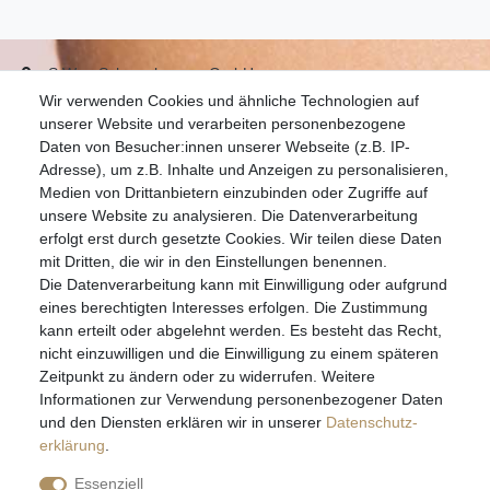
S.W.w. Schmuckwaren GmbH
Wir verwenden Cookies und ähnliche Technologien auf
07051-9608828
unserer Website und verarbeiten personenbezogene
info@schmuckador.de
Daten von Besucher:innen unserer Webseite (z.B. IP-
Montag bis Freitag 8.30 – 12.00 Uhr und 13.30 bis 17.30 Uhr
Adresse), um z.B. Inhalte und Anzeigen zu personalisieren,
Medien von Drittanbietern einzubinden oder Zugriffe auf
unsere Website zu analysieren. Die Datenverarbeitung
Widerrufs­recht
Widerrufs­formular
Impressum
erfolgt erst durch gesetzte Cookies. Wir teilen diese Daten
mit Dritten, die wir in den Einstellungen benennen.
Die Datenverarbeitung kann mit Einwilligung oder aufgrund
Daten­schutz­erklärung
AGB
eines berechtigten Interesses erfolgen. Die Zustimmung
kann erteilt oder abgelehnt werden. Es besteht das Recht,
nicht einzuwilligen und die Einwilligung zu einem späteren
Zeitpunkt zu ändern oder zu widerrufen. Weitere
E-MAIL **
Informationen zur Verwendung personenbezogener Daten
und den Diensten erklären wir in unserer
Daten­schutz­
erklärung
.
Hiermit bestätige ich, dass ich die
Daten­schutz­erklärung
gelesen habe. Meine
Einwilligung kann ich jederzeit widerrufen.**
Essenziell