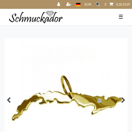
EUR
0
0,00 EUR
☰