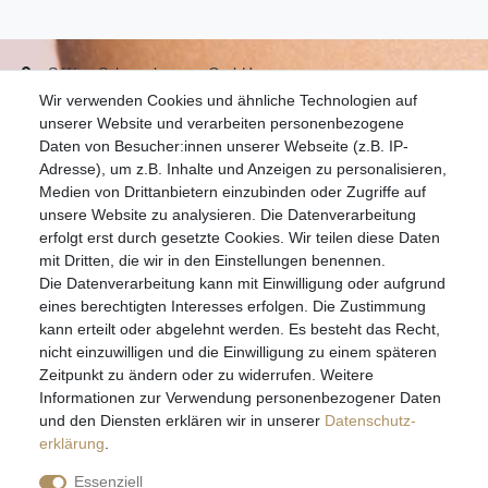
S.W.w. Schmuckwaren GmbH
Wir verwenden Cookies und ähnliche Technologien auf
07051-9608828
unserer Website und verarbeiten personenbezogene
info@schmuckador.de
Daten von Besucher:innen unserer Webseite (z.B. IP-
Montag bis Freitag 8.30 – 12.00 Uhr und 13.30 bis 17.30 Uhr
Adresse), um z.B. Inhalte und Anzeigen zu personalisieren,
Medien von Drittanbietern einzubinden oder Zugriffe auf
unsere Website zu analysieren. Die Datenverarbeitung
Widerrufs­recht
Widerrufs­formular
Impressum
erfolgt erst durch gesetzte Cookies. Wir teilen diese Daten
mit Dritten, die wir in den Einstellungen benennen.
Die Datenverarbeitung kann mit Einwilligung oder aufgrund
Daten­schutz­erklärung
AGB
eines berechtigten Interesses erfolgen. Die Zustimmung
kann erteilt oder abgelehnt werden. Es besteht das Recht,
nicht einzuwilligen und die Einwilligung zu einem späteren
Zeitpunkt zu ändern oder zu widerrufen. Weitere
E-MAIL **
Informationen zur Verwendung personenbezogener Daten
und den Diensten erklären wir in unserer
Daten­schutz­
erklärung
.
Hiermit bestätige ich, dass ich die
Daten­schutz­erklärung
gelesen habe. Meine
Einwilligung kann ich jederzeit widerrufen.**
Essenziell