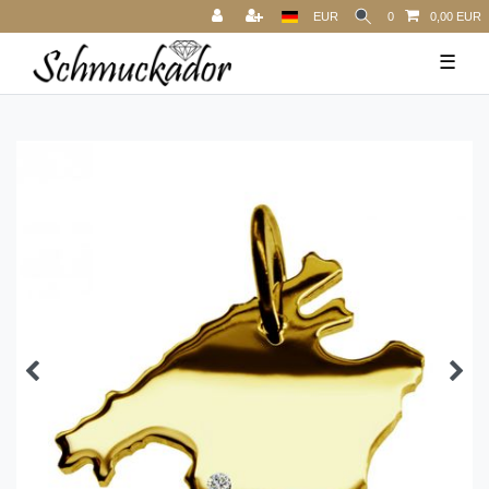
EUR
0
0,00 EUR
☰