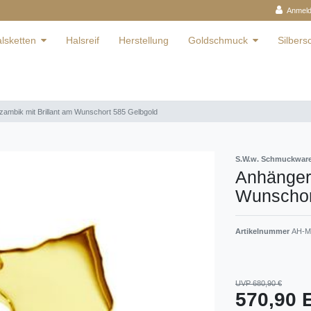
Anmel
lsketten
Halsreif
Herstellung
Goldschmuck
Silber
ambik mit Brillant am Wunschort 585 Gelbgold
S.W.w. Schmuckwa
Anhänger
Wunschor
Artikelnummer
AH-Mo
UVP 680,90 €
570,90