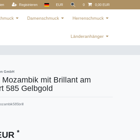
den
Registrieren
EUR
0
0,00 EUR
schmuck
Damenschmuck
Herrenschmuck
Länderanhänger
ren GmbH
 Mozambik mit Brillant am
t 585 Gelbgold
zambik585brill
*
 EUR