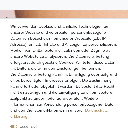
S.W.w. Schmuckwaren GmbH
Wir verwenden Cookies und ähnliche Technologien auf
07051-9608828
unserer Website und verarbeiten personenbezogene
info@schmuckador.de
Daten von Besucher:innen unserer Webseite (z.B. IP-
Montag bis Freitag 8.30 – 12.00 Uhr und 13.30 bis 17.30 Uhr
Adresse), um z.B. Inhalte und Anzeigen zu personalisieren,
Medien von Drittanbietern einzubinden oder Zugriffe auf
unsere Website zu analysieren. Die Datenverarbeitung
Widerrufs­recht
Widerrufs­formular
Impressum
erfolgt erst durch gesetzte Cookies. Wir teilen diese Daten
mit Dritten, die wir in den Einstellungen benennen.
Die Datenverarbeitung kann mit Einwilligung oder aufgrund
Daten­schutz­erklärung
AGB
eines berechtigten Interesses erfolgen. Die Zustimmung
kann erteilt oder abgelehnt werden. Es besteht das Recht,
nicht einzuwilligen und die Einwilligung zu einem späteren
Zeitpunkt zu ändern oder zu widerrufen. Weitere
E-MAIL **
Informationen zur Verwendung personenbezogener Daten
und den Diensten erklären wir in unserer
Daten­schutz­
erklärung
.
Hiermit bestätige ich, dass ich die
Daten­schutz­erklärung
gelesen habe. Meine
Einwilligung kann ich jederzeit widerrufen.**
Essenziell