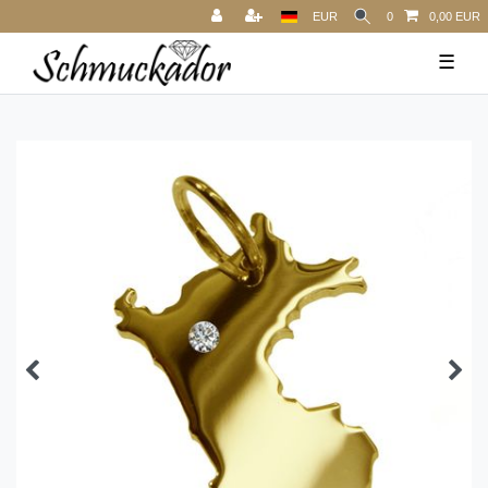
EUR
0
0,00 EUR
☰