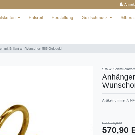
Anmel
lsketten
Halsreif
Herstellung
Goldschmuck
Silber
en mit Brillant am Wunschort 585 Gelbgold
S.W.w. Schmuckwa
Anhänger 
Wunschor
Artikelnummer
AH-Po
UVP 680,90 €
570,90