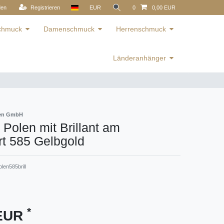
den
Registrieren
EUR
0
0,00 EUR
schmuck
Damenschmuck
Herrenschmuck
Länderanhänger
ren GmbH
Polen mit Brillant am
t 585 Gelbgold
len585brill
*
 EUR