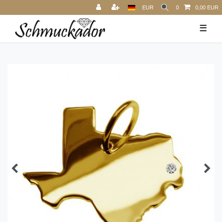
EUR
0
0,00 EUR
☰