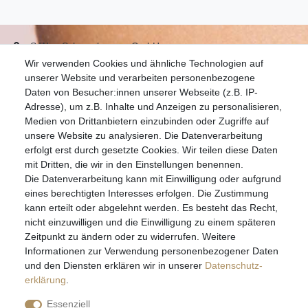
S.W.w. Schmuckwaren GmbH
Wir verwenden Cookies und ähnliche Technologien auf
07051-9608828
unserer Website und verarbeiten personenbezogene
info@schmuckador.de
Daten von Besucher:innen unserer Webseite (z.B. IP-
Montag bis Freitag 8.30 – 12.00 Uhr und 13.30 bis 17.30 Uhr
Adresse), um z.B. Inhalte und Anzeigen zu personalisieren,
Medien von Drittanbietern einzubinden oder Zugriffe auf
unsere Website zu analysieren. Die Datenverarbeitung
Widerrufs­recht
Widerrufs­formular
Impressum
erfolgt erst durch gesetzte Cookies. Wir teilen diese Daten
mit Dritten, die wir in den Einstellungen benennen.
Die Datenverarbeitung kann mit Einwilligung oder aufgrund
Daten­schutz­erklärung
AGB
eines berechtigten Interesses erfolgen. Die Zustimmung
kann erteilt oder abgelehnt werden. Es besteht das Recht,
nicht einzuwilligen und die Einwilligung zu einem späteren
Zeitpunkt zu ändern oder zu widerrufen. Weitere
E-MAIL **
Informationen zur Verwendung personenbezogener Daten
und den Diensten erklären wir in unserer
Daten­schutz­
erklärung
.
Hiermit bestätige ich, dass ich die
Daten­schutz­erklärung
gelesen habe. Meine
Einwilligung kann ich jederzeit widerrufen.**
Essenziell