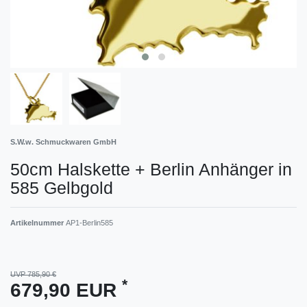
S.W.w. Schmuckwaren GmbH
50cm Halskette + Berlin Anhänger in
585 Gelbgold
Artikelnummer
AP1-Berlin585
UVP 785,90 €
*
679,90 EUR