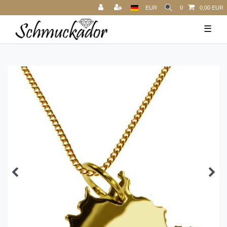
EUR
0
0,00 EUR
☰