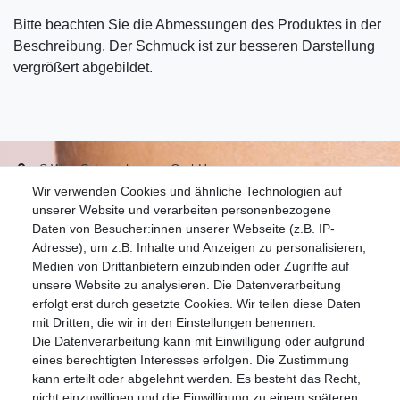
Bitte beachten Sie die Abmessungen des Produktes in der
Beschreibung. Der Schmuck ist zur besseren Darstellung
vergrößert abgebildet.
S.W.w. Schmuckwaren GmbH
Wir verwenden Cookies und ähnliche Technologien auf
07051-9608828
unserer Website und verarbeiten personenbezogene
info@schmuckador.de
Daten von Besucher:innen unserer Webseite (z.B. IP-
Montag bis Freitag 8.30 – 12.00 Uhr und 13.30 bis 17.30 Uhr
Adresse), um z.B. Inhalte und Anzeigen zu personalisieren,
Medien von Drittanbietern einzubinden oder Zugriffe auf
unsere Website zu analysieren. Die Datenverarbeitung
Widerrufs­recht
Widerrufs­formular
Impressum
erfolgt erst durch gesetzte Cookies. Wir teilen diese Daten
mit Dritten, die wir in den Einstellungen benennen.
Die Datenverarbeitung kann mit Einwilligung oder aufgrund
Daten­schutz­erklärung
AGB
eines berechtigten Interesses erfolgen. Die Zustimmung
kann erteilt oder abgelehnt werden. Es besteht das Recht,
nicht einzuwilligen und die Einwilligung zu einem späteren