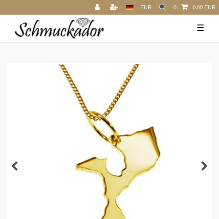
EUR
0
0,00 EUR
☰