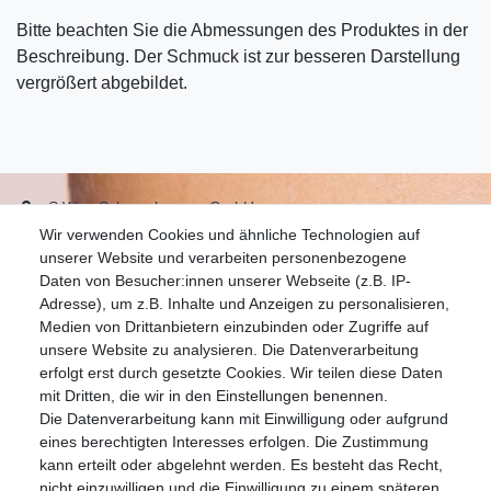
Bitte beachten Sie die Abmessungen des Produktes in der
Beschreibung. Der Schmuck ist zur besseren Darstellung
vergrößert abgebildet.
S.W.w. Schmuckwaren GmbH
Wir verwenden Cookies und ähnliche Technologien auf
07051-9608828
unserer Website und verarbeiten personenbezogene
info@schmuckador.de
Daten von Besucher:innen unserer Webseite (z.B. IP-
Montag bis Freitag 8.30 – 12.00 Uhr und 13.30 bis 17.30 Uhr
Adresse), um z.B. Inhalte und Anzeigen zu personalisieren,
Medien von Drittanbietern einzubinden oder Zugriffe auf
unsere Website zu analysieren. Die Datenverarbeitung
Widerrufs­recht
Widerrufs­formular
Impressum
erfolgt erst durch gesetzte Cookies. Wir teilen diese Daten
mit Dritten, die wir in den Einstellungen benennen.
Die Datenverarbeitung kann mit Einwilligung oder aufgrund
Daten­schutz­erklärung
AGB
eines berechtigten Interesses erfolgen. Die Zustimmung
kann erteilt oder abgelehnt werden. Es besteht das Recht,
nicht einzuwilligen und die Einwilligung zu einem späteren