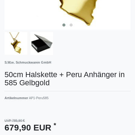
S.W.w. Schmuckwaren GmbH
50cm Halskette + Peru Anhänger in
585 Gelbgold
Artikelnummer
AP1-Peru585
UVP 785,90 €
*
679,90 EUR