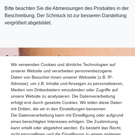
Bitte beachten Sie die Abmessungen des Produktes in der
Beschreibung. Der Schmuck ist zur besseren Darstellung
vergrößert abgebildet.
S.W.w. Schmuckwaren GmbH
Wir verwenden Cookies und ähnliche Technologien auf
07051-9608828
unserer Website und verarbeiten personenbezogene
info@schmuckador.de
Daten von Besucher:innen unserer Webseite (z.B. IP-
Montag bis Freitag 8.30 – 12.00 Uhr und 13.30 bis 17.30 Uhr
Adresse), um z.B. Inhalte und Anzeigen zu personalisieren,
Medien von Drittanbietern einzubinden oder Zugriffe auf
unsere Website zu analysieren. Die Datenverarbeitung
Widerrufs­recht
Widerrufs­formular
Impressum
erfolgt erst durch gesetzte Cookies. Wir teilen diese Daten
mit Dritten, die wir in den Einstellungen benennen.
Die Datenverarbeitung kann mit Einwilligung oder aufgrund
Daten­schutz­erklärung
AGB
eines berechtigten Interesses erfolgen. Die Zustimmung
kann erteilt oder abgelehnt werden. Es besteht das Recht,
nicht einzuwilligen und die Einwilligung zu einem späteren