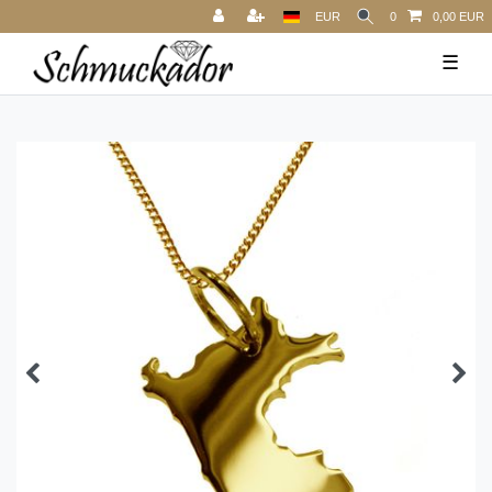
EUR
0
0,00 EUR
☰