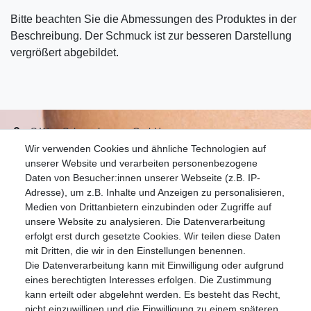
Bitte beachten Sie die Abmessungen des Produktes in der
Beschreibung. Der Schmuck ist zur besseren Darstellung
vergrößert abgebildet.
S.W.w. Schmuckwaren GmbH
Wir verwenden Cookies und ähnliche Technologien auf
07051-9608828
unserer Website und verarbeiten personenbezogene
info@schmuckador.de
Daten von Besucher:innen unserer Webseite (z.B. IP-
Montag bis Freitag 8.30 – 12.00 Uhr und 13.30 bis 17.30 Uhr
Adresse), um z.B. Inhalte und Anzeigen zu personalisieren,
Medien von Drittanbietern einzubinden oder Zugriffe auf
unsere Website zu analysieren. Die Datenverarbeitung
Widerrufs­recht
Widerrufs­formular
Impressum
erfolgt erst durch gesetzte Cookies. Wir teilen diese Daten
mit Dritten, die wir in den Einstellungen benennen.
Die Datenverarbeitung kann mit Einwilligung oder aufgrund
Daten­schutz­erklärung
AGB
eines berechtigten Interesses erfolgen. Die Zustimmung
kann erteilt oder abgelehnt werden. Es besteht das Recht,
nicht einzuwilligen und die Einwilligung zu einem späteren