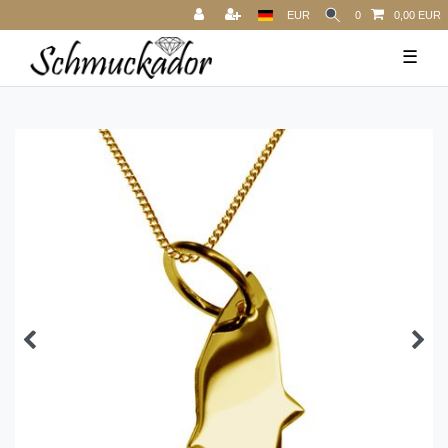
EUR
0
0,00 EUR
☰