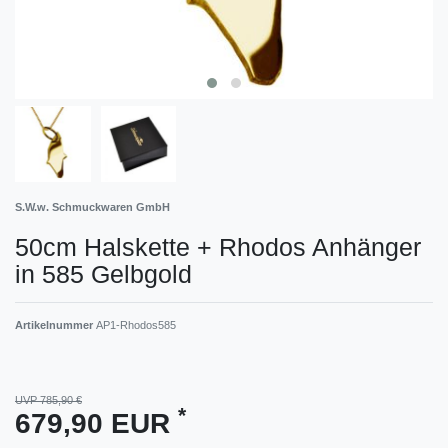
S.W.w. Schmuckwaren GmbH
50cm Halskette + Rhodos Anhänger
in 585 Gelbgold
Artikelnummer
AP1-Rhodos585
UVP 785,90 €
*
679,90 EUR