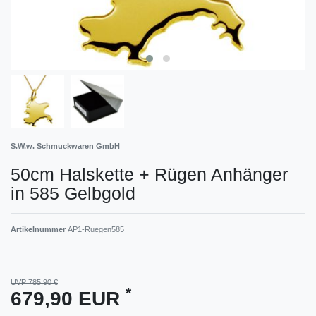
S.W.w. Schmuckwaren GmbH
50cm Halskette + Rügen Anhänger
in 585 Gelbgold
Artikelnummer
AP1-Ruegen585
UVP 785,90 €
*
679,90 EUR