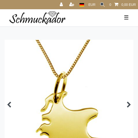
EUR
0
0,00 EUR
☰