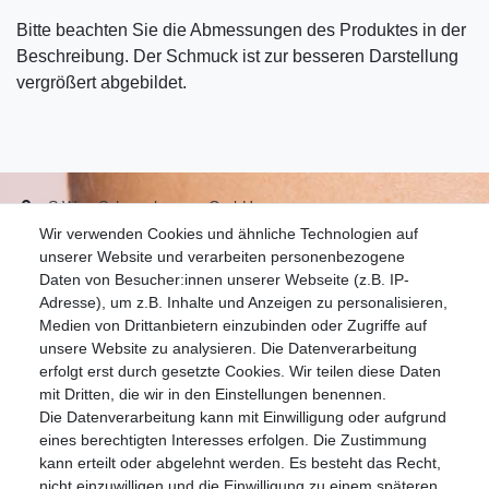
Bitte beachten Sie die Abmessungen des Produktes in der
Beschreibung. Der Schmuck ist zur besseren Darstellung
vergrößert abgebildet.
S.W.w. Schmuckwaren GmbH
Wir verwenden Cookies und ähnliche Technologien auf
07051-9608828
unserer Website und verarbeiten personenbezogene
info@schmuckador.de
Daten von Besucher:innen unserer Webseite (z.B. IP-
Montag bis Freitag 8.30 – 12.00 Uhr und 13.30 bis 17.30 Uhr
Adresse), um z.B. Inhalte und Anzeigen zu personalisieren,
Medien von Drittanbietern einzubinden oder Zugriffe auf
unsere Website zu analysieren. Die Datenverarbeitung
Widerrufs­recht
Widerrufs­formular
Impressum
erfolgt erst durch gesetzte Cookies. Wir teilen diese Daten
mit Dritten, die wir in den Einstellungen benennen.
Die Datenverarbeitung kann mit Einwilligung oder aufgrund
Daten­schutz­erklärung
AGB
eines berechtigten Interesses erfolgen. Die Zustimmung
kann erteilt oder abgelehnt werden. Es besteht das Recht,
nicht einzuwilligen und die Einwilligung zu einem späteren