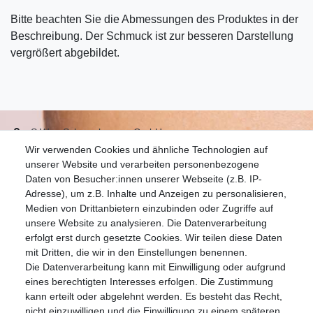
Bitte beachten Sie die Abmessungen des Produktes in der
Beschreibung. Der Schmuck ist zur besseren Darstellung
vergrößert abgebildet.
S.W.w. Schmuckwaren GmbH
Wir verwenden Cookies und ähnliche Technologien auf
07051-9608828
unserer Website und verarbeiten personenbezogene
info@schmuckador.de
Daten von Besucher:innen unserer Webseite (z.B. IP-
Montag bis Freitag 8.30 – 12.00 Uhr und 13.30 bis 17.30 Uhr
Adresse), um z.B. Inhalte und Anzeigen zu personalisieren,
Medien von Drittanbietern einzubinden oder Zugriffe auf
unsere Website zu analysieren. Die Datenverarbeitung
Widerrufs­recht
Widerrufs­formular
Impressum
erfolgt erst durch gesetzte Cookies. Wir teilen diese Daten
mit Dritten, die wir in den Einstellungen benennen.
Die Datenverarbeitung kann mit Einwilligung oder aufgrund
Daten­schutz­erklärung
AGB
eines berechtigten Interesses erfolgen. Die Zustimmung
kann erteilt oder abgelehnt werden. Es besteht das Recht,
nicht einzuwilligen und die Einwilligung zu einem späteren