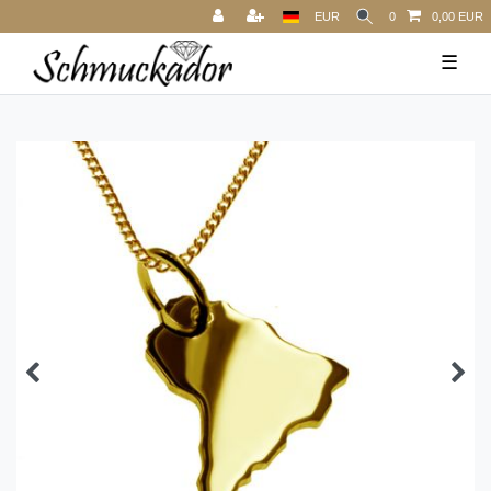
EUR
0
0,00 EUR
☰