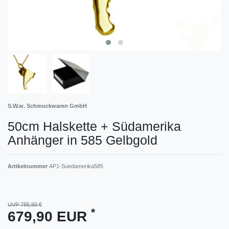
S.W.w. Schmuckwaren GmbH
50cm Halskette + Südamerika
Anhänger in 585 Gelbgold
Artikelnummer
AP1-Suedamerika585
UVP 785,90 €
*
679,90 EUR