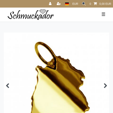
EUR
0
0,00 EUR
☰