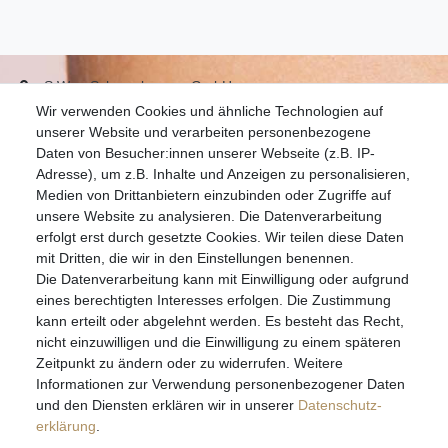
S.W.w. Schmuckwaren GmbH
Wir verwenden Cookies und ähnliche Technologien auf
07051-9608828
unserer Website und verarbeiten personenbezogene
info@schmuckador.de
Daten von Besucher:innen unserer Webseite (z.B. IP-
Montag bis Freitag 8.30 – 12.00 Uhr und 13.30 bis 17.30 Uhr
Adresse), um z.B. Inhalte und Anzeigen zu personalisieren,
Medien von Drittanbietern einzubinden oder Zugriffe auf
unsere Website zu analysieren. Die Datenverarbeitung
Widerrufs­recht
Widerrufs­formular
Impressum
erfolgt erst durch gesetzte Cookies. Wir teilen diese Daten
mit Dritten, die wir in den Einstellungen benennen.
Die Datenverarbeitung kann mit Einwilligung oder aufgrund
Daten­schutz­erklärung
AGB
eines berechtigten Interesses erfolgen. Die Zustimmung
kann erteilt oder abgelehnt werden. Es besteht das Recht,
nicht einzuwilligen und die Einwilligung zu einem späteren
Zeitpunkt zu ändern oder zu widerrufen. Weitere
E-MAIL **
Informationen zur Verwendung personenbezogener Daten
und den Diensten erklären wir in unserer
Daten­schutz­
erklärung
.
Hiermit bestätige ich, dass ich die
Daten­schutz­erklärung
gelesen habe. Meine