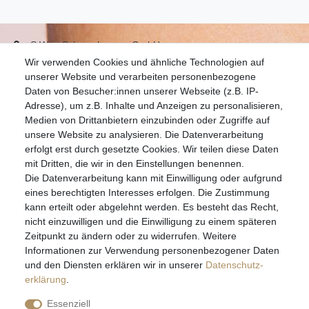
S.W.w. Schmuckwaren GmbH
Wir verwenden Cookies und ähnliche Technologien auf
07051-9608828
unserer Website und verarbeiten personenbezogene
info@schmuckador.de
Daten von Besucher:innen unserer Webseite (z.B. IP-
Montag bis Freitag 8.30 – 12.00 Uhr und 13.30 bis 17.30 Uhr
Adresse), um z.B. Inhalte und Anzeigen zu personalisieren,
Medien von Drittanbietern einzubinden oder Zugriffe auf
unsere Website zu analysieren. Die Datenverarbeitung
Widerrufs­recht
Widerrufs­formular
Impressum
erfolgt erst durch gesetzte Cookies. Wir teilen diese Daten
mit Dritten, die wir in den Einstellungen benennen.
Die Datenverarbeitung kann mit Einwilligung oder aufgrund
Daten­schutz­erklärung
AGB
eines berechtigten Interesses erfolgen. Die Zustimmung
kann erteilt oder abgelehnt werden. Es besteht das Recht,
nicht einzuwilligen und die Einwilligung zu einem späteren
Zeitpunkt zu ändern oder zu widerrufen. Weitere
E-MAIL **
Informationen zur Verwendung personenbezogener Daten
und den Diensten erklären wir in unserer
Daten­schutz­
erklärung
.
Hiermit bestätige ich, dass ich die
Daten­schutz­erklärung
gelesen habe. Meine
Einwilligung kann ich jederzeit widerrufen.**
Essenziell