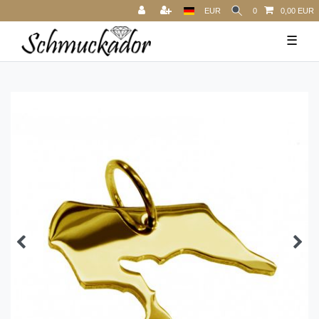
EUR
0
0,00 EUR
☰