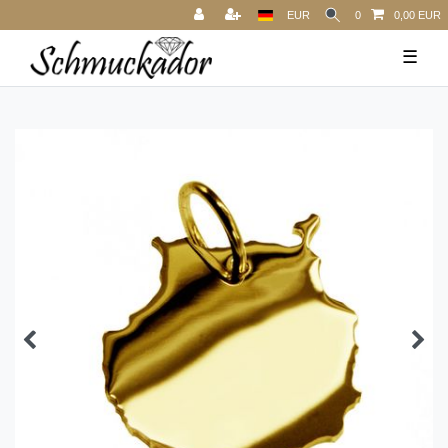
EUR
0
0,00 EUR
☰