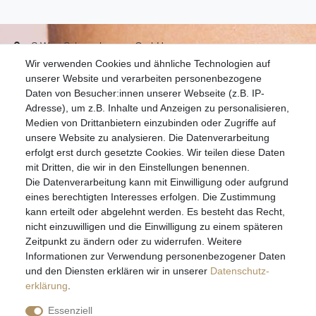
S.W.w. Schmuckwaren GmbH
Wir verwenden Cookies und ähnliche Technologien auf
07051-9608828
unserer Website und verarbeiten personenbezogene
info@schmuckador.de
Daten von Besucher:innen unserer Webseite (z.B. IP-
Montag bis Freitag 8.30 – 12.00 Uhr und 13.30 bis 17.30 Uhr
Adresse), um z.B. Inhalte und Anzeigen zu personalisieren,
Medien von Drittanbietern einzubinden oder Zugriffe auf
unsere Website zu analysieren. Die Datenverarbeitung
Widerrufs­recht
Widerrufs­formular
Impressum
erfolgt erst durch gesetzte Cookies. Wir teilen diese Daten
mit Dritten, die wir in den Einstellungen benennen.
Die Datenverarbeitung kann mit Einwilligung oder aufgrund
Daten­schutz­erklärung
AGB
eines berechtigten Interesses erfolgen. Die Zustimmung
kann erteilt oder abgelehnt werden. Es besteht das Recht,
nicht einzuwilligen und die Einwilligung zu einem späteren
Zeitpunkt zu ändern oder zu widerrufen. Weitere
E-MAIL **
Informationen zur Verwendung personenbezogener Daten
und den Diensten erklären wir in unserer
Daten­schutz­
erklärung
.
Hiermit bestätige ich, dass ich die
Daten­schutz­erklärung
gelesen habe. Meine
Einwilligung kann ich jederzeit widerrufen.**
Essenziell